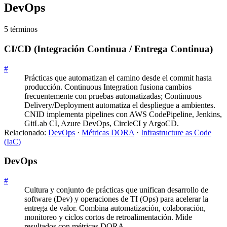
DevOps
5
término
s
CI/CD (Integración Continua / Entrega Continua)
#
Prácticas que automatizan el camino desde el commit hasta
producción. Continuous Integration fusiona cambios
frecuentemente con pruebas automatizadas; Continuous
Delivery/Deployment automatiza el despliegue a ambientes.
CNID implementa pipelines con AWS CodePipeline, Jenkins,
GitLab CI, Azure DevOps, CircleCI y ArgoCD.
Relacionado:
DevOps
·
Métricas DORA
·
Infrastructure as Code
(IaC)
DevOps
#
Cultura y conjunto de prácticas que unifican desarrollo de
software (Dev) y operaciones de TI (Ops) para acelerar la
entrega de valor. Combina automatización, colaboración,
monitoreo y ciclos cortos de retroalimentación. Mide
resultados con métricas DORA.