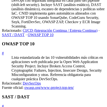
DevOps con seguridad integrada en cada paso del pipeline
(shift-left security). Incluye SAST (análisis estático), DAST
(análisis dinámico), escaneo de dependencias y políticas sobre
IaC. CNID implementa gates automáticos alineados con
OWASP TOP 10 usando SonarQube, CodeGuru Security,
Snyk, FortiDevSec, OWASP ZAP, Checkov y ECR Image
Scanning.
Relacionado:
CI/CD (Integración Continua / Entrega Continua)
·
SAST / DAST
·
OWASP TOP 10
OWASP TOP 10
#
Lista estandarizada de las 10 vulnerabilidades más críticas en
aplicaciones web publicada por la Open Web Application
Security Project. Incluye Broken Access Control,
Cryptographic Failures, Injection, Insecure Design, Security
Misconfiguration y otras. Referencia obligatoria para
cualquier práctica DevSecOps.
Relacionado:
DevSecOps
Fuente oficial:
owasp.org/www-project-top-ten/
SAST / DAST
#