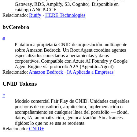
Gateway, RDS, Amplify, S3, Cognito). Disponible en
catálogo ANCP-CCE.
Relacionado:
Rutify
·
HERE Technologies
byCerebro
#
Plataforma propietaria CNID de orquestación multi-agente
sobre Amazon Bedrock. Un Root Agent coordina agentes
especializados conectados a herramientas y datos
corporativos. Compatible con Azure AI Foundry y Google
Agent Engine vía protocolo A2A (Agent-to-Agent).
Relacionado:
Amazon Bedrock
·
IA Aplicada a Empresas
CNID Tokens
#
Modelo comercial Fair Play de CNID. Unidades canjeables
por horas de consultoría, arquitectura, implementación o
acompañamiento en cualquier línea del portafolio — cloud,
datos, IA, automatización, geolocalización. Sin alcances
rígidos: lo que no se usa se reorienta.
Relacionado:
CNID+