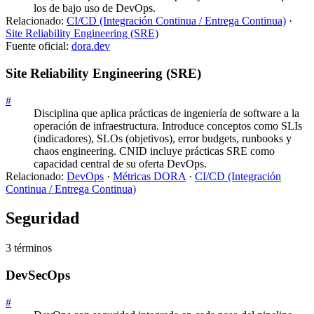
los de bajo uso de DevOps.
Relacionado:
CI/CD (Integración Continua / Entrega Continua)
·
Site Reliability Engineering (SRE)
Fuente oficial:
dora.dev
Site Reliability Engineering (SRE)
#
Disciplina que aplica prácticas de ingeniería de software a la
operación de infraestructura. Introduce conceptos como SLIs
(indicadores), SLOs (objetivos), error budgets, runbooks y
chaos engineering. CNID incluye prácticas SRE como
capacidad central de su oferta DevOps.
Relacionado:
DevOps
·
Métricas DORA
·
CI/CD (Integración
Continua / Entrega Continua)
Seguridad
3
término
s
DevSecOps
#