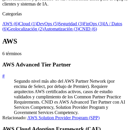
clientes y sistemas de IA.
Categorías
AWS
(
6
)
Cloud
(
1
)
DevOps
(
5
)
Seguridad
(
3
)
FinOps
(
3
)
IA / Datos
(
6
)
Geolocalización
(
2
)
Automatización
(
3
)
CNID
(
6
)
AWS
6
término
s
AWS Advanced Tier Partner
#
Segundo nivel más alto del AWS Partner Network (por
encima de Select, por debajo de Premier). Requiere
arquitectos AWS certificados activos, casos de estudio
validados y cumplimiento de los Common Partner Practice
Requirements. CNID es AWS Advanced Tier Partner con AI
Services Competency, Solution Provider Program y
Government Services Competency.
Relacionado:
AWS Solution Provider Program (SPP)
AWS Cloud Adoption Framework (CAF)