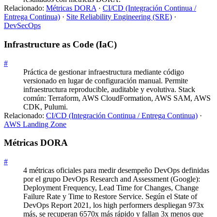
Relacionado:
Métricas DORA
·
CI/CD (Integración Continua /
Entrega Continua)
·
Site Reliability Engineering (SRE)
·
DevSecOps
Infrastructure as Code (IaC)
#
Práctica de gestionar infraestructura mediante código
versionado en lugar de configuración manual. Permite
infraestructura reproducible, auditable y evolutiva. Stack
común: Terraform, AWS CloudFormation, AWS SAM, AWS
CDK, Pulumi.
Relacionado:
CI/CD (Integración Continua / Entrega Continua)
·
AWS Landing Zone
Métricas DORA
#
4 métricas oficiales para medir desempeño DevOps definidas
por el grupo DevOps Research and Assessment (Google):
Deployment Frequency, Lead Time for Changes, Change
Failure Rate y Time to Restore Service. Según el State of
DevOps Report 2021, los high performers despliegan 973x
más, se recuperan 6570x más rápido y fallan 3x menos que