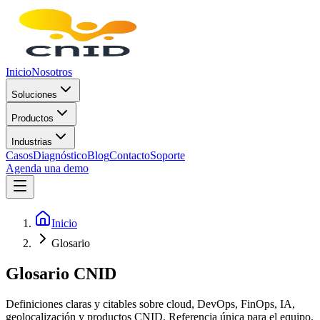
Inicio
Nosotros
Soluciones
Productos
Industrias
Casos
Diagnóstico
Blog
Contacto
Soporte
Agenda una demo
Inicio
Glosario
Glosario CNID
Definiciones claras y citables sobre cloud, DevOps, FinOps, IA,
geolocalización y productos CNID. Referencia única para el equipo,