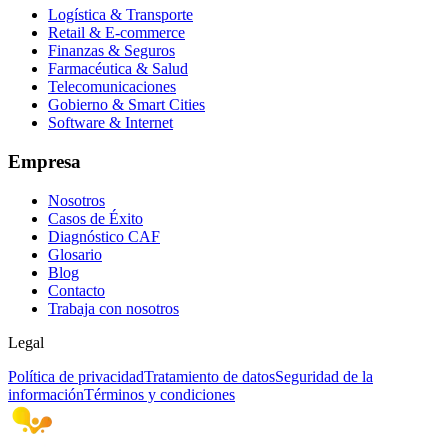
Logística & Transporte
Retail & E-commerce
Finanzas & Seguros
Farmacéutica & Salud
Telecomunicaciones
Gobierno & Smart Cities
Software & Internet
Empresa
Nosotros
Casos de Éxito
Diagnóstico CAF
Glosario
Blog
Contacto
Trabaja con nosotros
Legal
Política de privacidad
Tratamiento de datos
Seguridad de la
información
Términos y condiciones