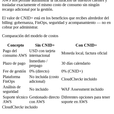
AWS nos permite administrar la facturación de nuestros clientes y
trasladar exactamente el mismo costo de consumo sin ningún
recargo adicional por la gestión.
El valor de CNID+ está en los beneficios que recibes alrededor del
billing: gobernanza, FinOps, seguridad y acompanamiento — no en
cobrar por administrar.
Comparación del modelo de costos
Concepto
Sin CNID+
Con CNID+
Pago del
USD con tarjeta
Moneda local, factura oficial
consumo AWS
internacional
Inmediato /
Plazo de pago
30 días calendario
prepago
Fee de gestión
0% (directo)
0% (CNID+)
Plataforma
No incluida (costo
CloudCheckr incluido
FinOps
adicional)
Análisis de
No incluido
WAF Assessment incluido
seguridad
Soporte técnico
Gestionado directo
Diferentes opciones para tener
AWS
con AWS
soporte en AWS
CloudCheckr incluido