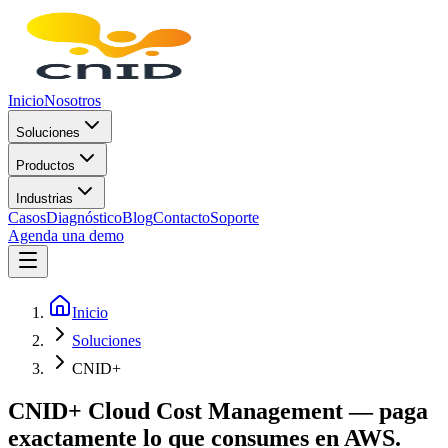
Inicio
Nosotros
Soluciones
Productos
Industrias
Casos
Diagnóstico
Blog
Contacto
Soporte
Agenda una demo
Inicio
Soluciones
CNID+
CNID+ Cloud Cost Management — paga
exactamente lo que consumes en AWS.